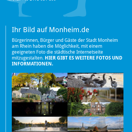
Ihr Bild auf Monheim.de
Bürgerinnen, Bürger und Gäste der Stadt Monheim
am Rhein haben die Möglichkeit, mit einem
geeigneten Foto die städtische Internetseite
mitzugestalten.
HIER GIBT ES WEITERE FOTOS UND
INFORMATIONEN.