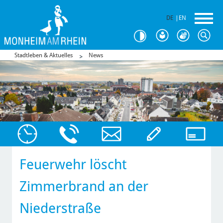
DE
|
EN
Stadtleben & Aktuelles
News
Feuerwehr löscht
Zimmerbrand an der
Niederstraße