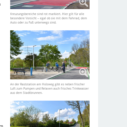
n
Kreuzungsbereiche sind rot markiert. Hier gilt für alle
besondere Vorsicht – egal ob sie mit dem Fahrrad, dem
Auto oder zu Fuß unterwegs sind.
An der Raststation am Holzweg gibt es neben frischer
Luft zum Pumpen und Relaxen auch frisches Trinkwasser
aus dem Stadtbrunnen.
am