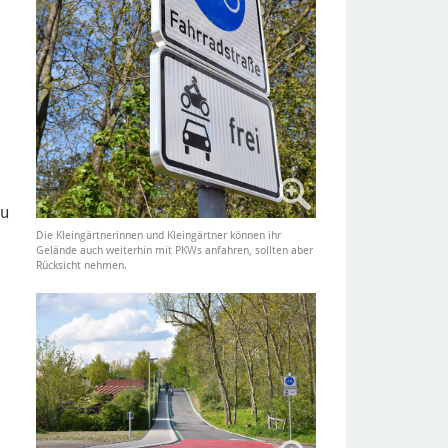
au
Die Kleingärtnerinnen und Kleingärtner können ihr
Gelände auch weiterhin mit PKWs anfahren, sollten aber
Rücksicht nehmen.