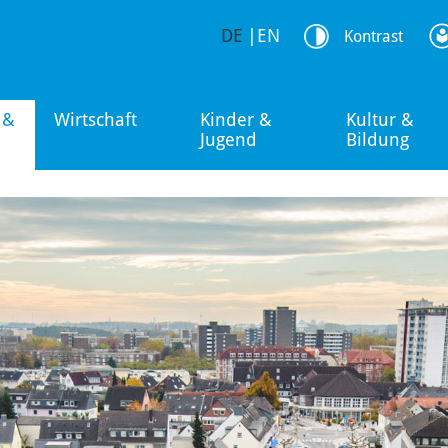
DE
|
EN
Kontrast
 &
Wirtschaft
Kinder &
Kultur &
Jugend
Bildung