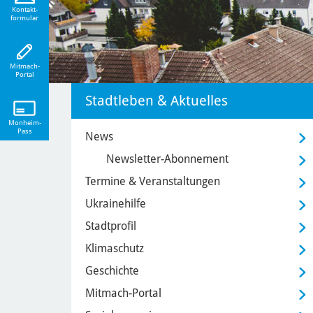
eiten!
Kontakt-
formular
Mitmach-
Portal
Stadtleben & Aktuelles
Monheim-
Pass
News
Newsletter-Abonnement
Termine & Veranstaltungen
Ukrainehilfe
Stadtprofil
Klimaschutz
Geschichte
Mitmach-Portal