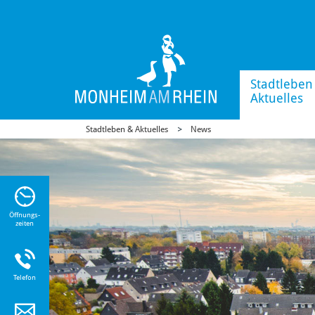
Stadtleben
Aktuelles
Stadtleben & Aktuelles
News
n Sie
n zu
Öffnungs-
zeiten
Telefon