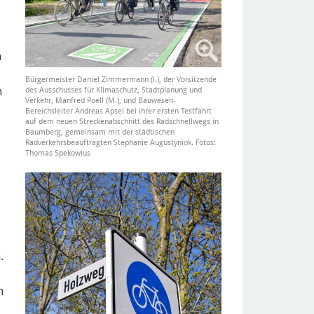
n
Bürgermeister Daniel Zimmermann (l.), der Vorsitzende
n
des Ausschusses für Klimaschutz, Stadtplanung und
Verkehr, Manfred Poell (M.), und Bauwesen-
Bereichsleiter Andreas Apsel bei ihrer ersten Testfahrt
auf dem neuen Streckenabschnitt des Radschnellwegs in
Baumberg, gemeinsam mit der städtischen
Radverkehrsbeauftragten Stephanie Augustyniok. Fotos:
Thomas Spekowius
.
n