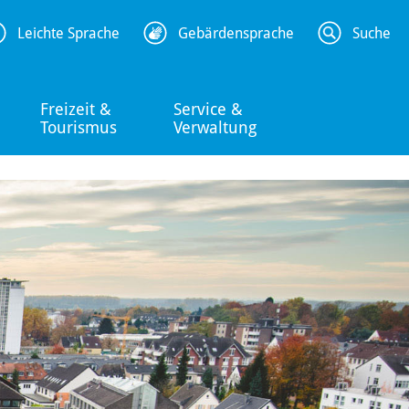
Leichte Sprache
Gebärdensprache
Suche
Freizeit &
Service &
Tourismus
Verwaltung