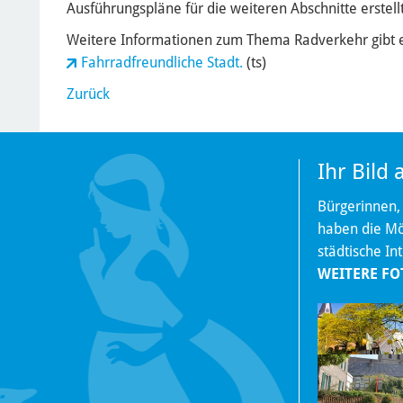
Ausführungspläne für die weiteren Abschnitte erstell
Weitere Informationen zum Thema Radverkehr gibt es 
Fahrradfreundliche Stadt.
(ts)
Zurück
Ihr Bild
Bürgerinnen,
haben die Mög
städtische In
WEITERE FO