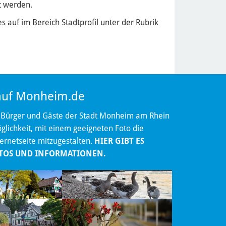
t werden.
auf im Bereich Stadtprofil unter der Rubrik
 auf Monheim.de
 Bürger und Gäste der Stadt Monheim am Rhein
lichkeit, mit einem geeigneten Foto die
ternetseite mitzugestalten.
HIER GIBT ES
TOS UND INFORMATIONEN.