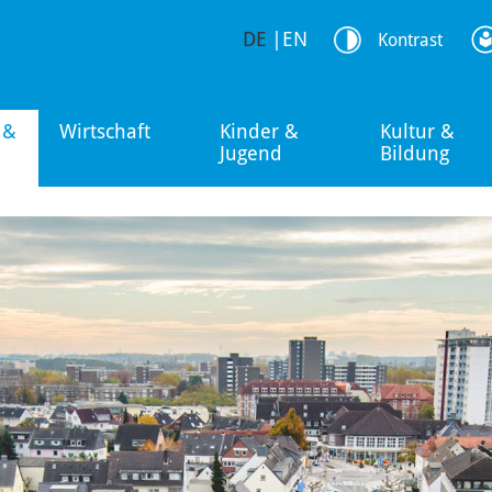
DE
|
EN
Kontrast
 &
Wirtschaft
Kinder &
Kultur &
Jugend
Bildung