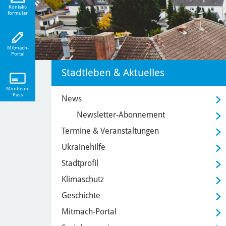
eiten!
Kontakt-
formular
Mitmach-
Portal
Stadtleben & Aktuelles
Monheim-
Pass
News
Newsletter-Abonnement
Termine & Veranstaltungen
Ukrainehilfe
Stadtprofil
Klimaschutz
Geschichte
Mitmach-Portal