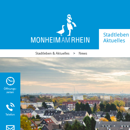
Stadtleben
Aktuelles
Stadtleben & Aktuelles
News
n Sie
n zu
Öffnungs-
zeiten
Telefon