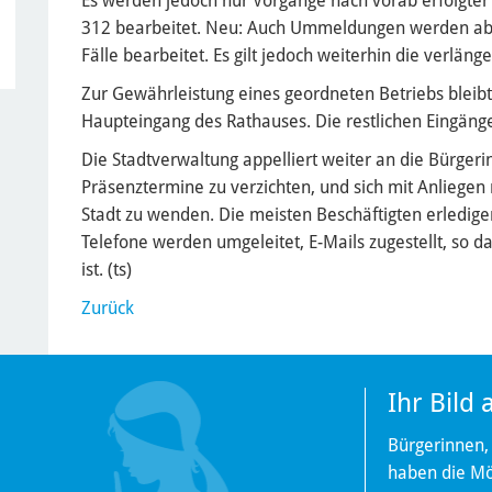
Es werden jedoch nur Vorgänge nach vorab erfolgter
312 bearbeitet. Neu: Auch Ummeldungen werden ab d
Fälle bearbeitet. Es gilt jedoch weiterhin die verlä
Zur Gewährleistung eines geordneten Betriebs bleibt
Haupteingang des Rathauses. Die restlichen Eingänge
Die Stadtverwaltung appelliert weiter an die Bürger
Präsenztermine zu verzichten, und sich mit Anliegen m
Stadt zu wenden. Die meisten Beschäftigten erledige
Telefone werden umgeleitet, E-Mails zugestellt, so d
ist. (ts)
Zurück
Ihr Bild
Bürgerinnen,
haben die Mög