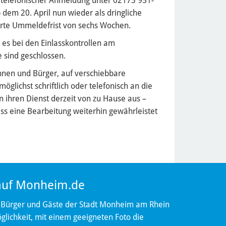
 telefonischer Anmeldung unter 02173 951-
em 20. April nun wieder als dringliche
ngerte Ummeldefrist von sechs Wochen.
 es bei den Einlasskontrollen am
 sind geschlossen.
innen und Bürger, auf verschiebbare
öglichst schriftlich oder telefonisch an die
n ihren Dienst derzeit von zu Hause aus –
ass eine Bearbeitung weiterhin gewährleistet
 auf Monheim.de
 Bürger und Gäste der Stadt Monheim am Rhein
lichkeit, mit einem geeigneten Foto die