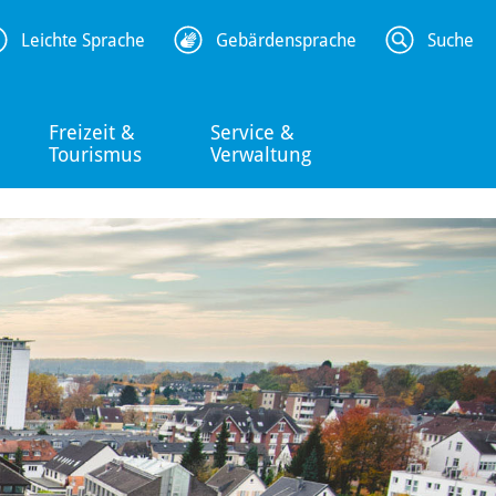
Leichte Sprache
Gebärdensprache
Suche
Freizeit &
Service &
Tourismus
Verwaltung