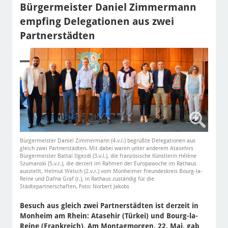
Bürgermeister Daniel Zimmermann
empfing Delegationen aus zwei
Partnerstädten
Bürgermeister Daniel Zimmermann (4.v.l.) begrüßte Delegationen aus
gleich zwei Partnerstädten. Mit dabei waren unter anderem Atasehirs
Bürgermeister Battal Ilgezdi (3.v.l.), die französische Künstlerin Hélène
Szumanski (5.v.r.), die derzeit im Rahmen der Europawoche im Rathaus
ausstellt, Helmut Welsch (2.v.r.) vom Monheimer Freundeskreis Bourg-la-
Reine und Dafna Graf (r.), in Rathaus zuständig für die
Städtepartnerschaften. Foto: Norbert Jakobs
Besuch aus gleich zwei Partnerstädten ist derzeit in
Monheim am Rhein: Atasehir (Türkei) und Bourg-la-
Reine (Frankreich). Am Montagmorgen, 22. Mai, gab