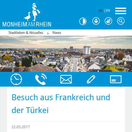
DE
|
EN
Stadtleben & Aktuelles
News
Besuch aus Frankreich und
der Türkei
22.05.2017