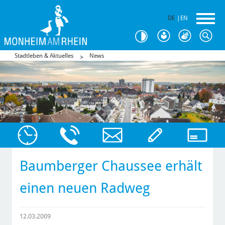
DE
|
EN
Stadtleben & Aktuelles
News
Baumberger Chaussee erhält
einen neuen Radweg
12.03.2009