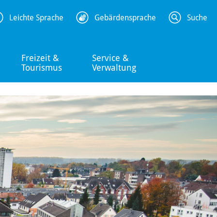
Leichte Sprache
Gebärdensprache
Suche
Freizeit &
Service &
Tourismus
Verwaltung