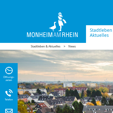
Stadtleben
Aktuelles
Stadtleben & Aktuelles
News
n Sie
n zu
Öffnungs-
zeiten
Telefon