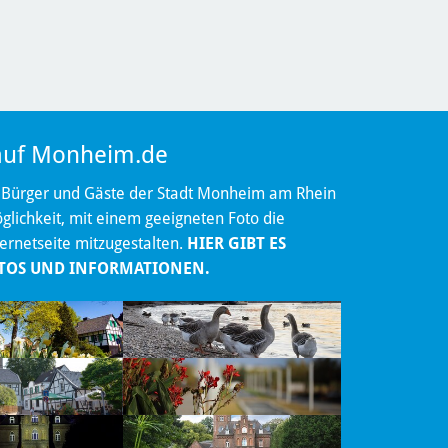
 auf Monheim.de
 Bürger und Gäste der Stadt Monheim am Rhein
lichkeit, mit einem geeigneten Foto die
ternetseite mitzugestalten.
HIER GIBT ES
TOS UND INFORMATIONEN.