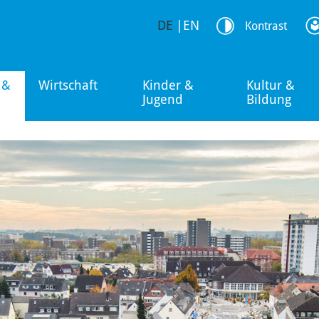
DE
|
EN
Kontrast
 &
Wirtschaft
Kinder &
Kultur &
Jugend
Bildung