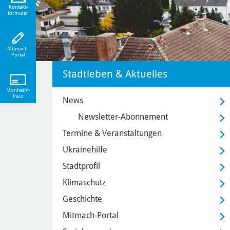
eiten!
Kontakt-
formular
Mitmach-
Portal
Stadtleben & Aktuelles
Monheim-
Pass
News
Newsletter-Abonnement
Termine & Veranstaltungen
Ukrainehilfe
Stadtprofil
Klimaschutz
Geschichte
Mitmach-Portal