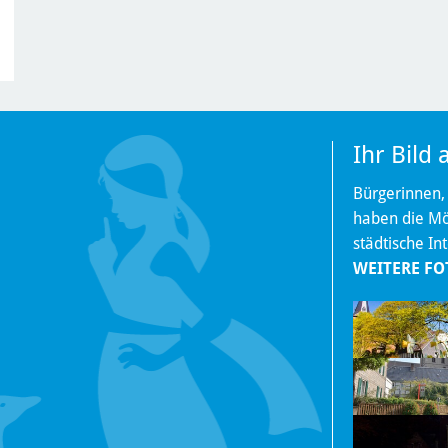
Ihr Bild
Bürgerinnen,
haben die Mög
städtische In
WEITERE FO