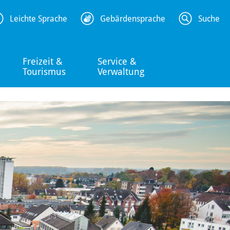
Leichte Sprache
Gebärdensprache
Suche
Freizeit &
Service &
Tourismus
Verwaltung