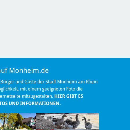
 auf Monheim.de
 Bürger und Gäste der Stadt Monheim am Rhein
lichkeit, mit einem geeigneten Foto die
ternetseite mitzugestalten.
HIER GIBT ES
TOS UND INFORMATIONEN.