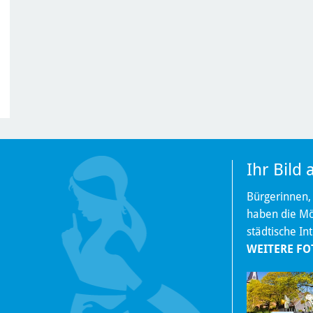
Ihr Bild
Bürgerinnen,
haben die Mög
städtische In
WEITERE FO