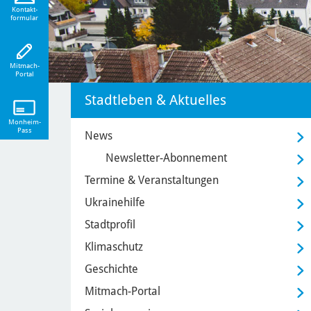
eiten!
Kontakt-
formular
Mitmach-
Portal
Stadtleben & Aktuelles
Monheim-
Pass
News
Newsletter-Abonnement
Termine & Veranstaltungen
Ukrainehilfe
Stadtprofil
Klimaschutz
Geschichte
Mitmach-Portal