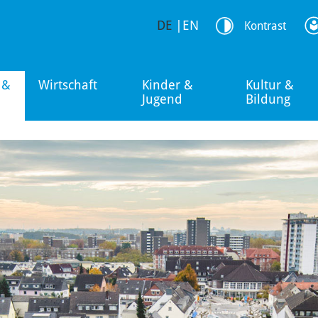
DE
|
EN
Kontrast
 &
Wirtschaft
Kinder &
Kultur &
Jugend
Bildung