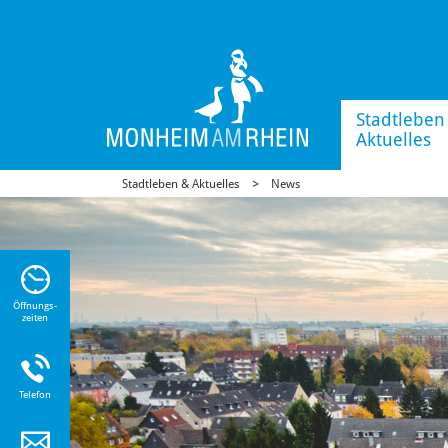
Stadtleben
Aktuelles
Stadtleben & Aktuelles
News
n Sie
n zu
Öffnungs-
zeiten
Telefon