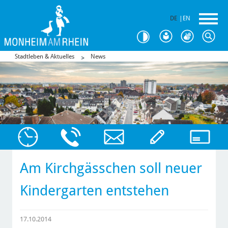
DE
|
EN
Stadtleben & Aktuelles
News
Am Kirchgässchen soll neuer
Kindergarten entstehen
17.10.2014