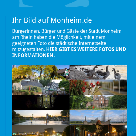
Ihr Bild auf Monheim.de
Bürgerinnen, Bürger und Gäste der Stadt Monheim
am Rhein haben die Möglichkeit, mit einem
geeigneten Foto die städtische Internetseite
mitzugestalten.
HIER GIBT ES WEITERE FOTOS UND
INFORMATIONEN.