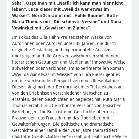
Seka“, Özge Inan mit „Natürlich kann man hier nicht
leben“, Luca Kieser mit „Weil da war etwas im
Wasser“, Nora Schramm mit „Hohle Räume“, Ruth-
Maria Thomas mit „Die schönste Version“ und Dana
Vowinckel mit „Gewässer im Ziplock“.
Im Fokus des Ulla-Hahn-Preises stehen Werke von
Autorinnen oder Autoren unter 35 Jahren, die durch
originelle Gestaltung und experimentelle Ansätze
überzeugen und die Grenzen zwischen verschiedenen
literarischen Gattungen und Medien auf innovative Weise
aufweichen oder verbinden. Im experimentellen Roman
„Weil da war etwas im Wasser“ von Luca Kieser geht es
um die wechselnden Perspektiven eines Riesenkalmars.
Dieser fängt nach der Berührung eines Tiefseekabels an,
von den Erlebnissen verschiedener Menschen zu
erzählen, deren Geschichten er begleitet hat. Ruth-Maria
Thomas erzählt in „Die schönste Version“ von toxischen
Beziehungen. Ihr Buch ist eine Geschichte über das
Frauwerden, das Frausein und das Überleben mit
Gewalterfahrungen. Die politische und dramatische
Geschichte einer Familie der 70er-Jahre thematisiert
Charlotte Gneiß: „Gittersee“ erzählt auf realistische Weise