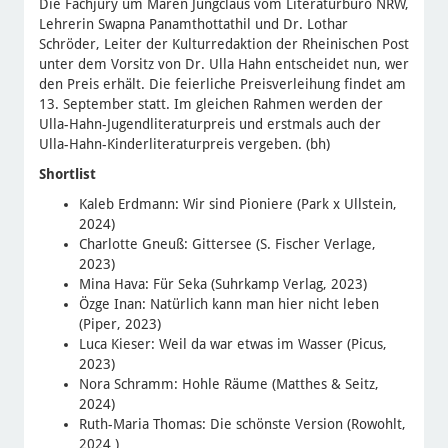
Die Fachjury um Maren Jungclaus vom Literaturbüro NRW,
Lehrerin Swapna Panamthottathil und Dr. Lothar
Schröder, Leiter der Kulturredaktion der Rheinischen Post
unter dem Vorsitz von Dr. Ulla Hahn entscheidet nun, wer
den Preis erhält. Die feierliche Preisverleihung findet am
13. September statt. Im gleichen Rahmen werden der
Ulla-Hahn-Jugendliteraturpreis und erstmals auch der
Ulla-Hahn-Kinderliteraturpreis vergeben. (bh)
Shortlist
Kaleb Erdmann: Wir sind Pioniere (Park x Ullstein,
2024)
Charlotte Gneuß: Gittersee (S. Fischer Verlage,
2023)
Mina Hava: Für Seka (Suhrkamp Verlag, 2023)
Özge Inan: Natürlich kann man hier nicht leben
(Piper, 2023)
Luca Kieser: Weil da war etwas im Wasser (Picus,
2023)
Nora Schramm: Hohle Räume (Matthes & Seitz,
2024)
Ruth-Maria Thomas: Die schönste Version (Rowohlt,
2024 )