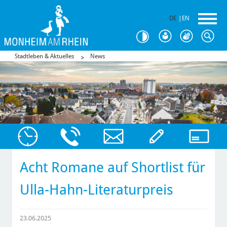
DE
|
EN
Stadtleben & Aktuelles
News
Acht Romane auf Shortlist für
Ulla-Hahn-Literaturpreis
23.06.2025