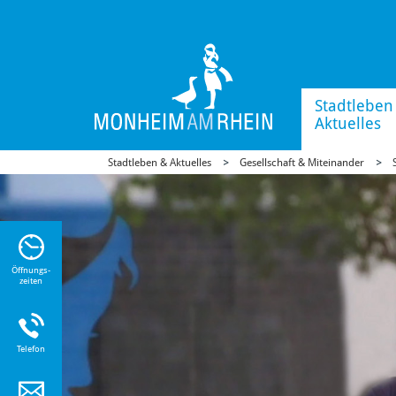
Stadtleben
Aktuelles
Stadtleben & Aktuelles
Gesellschaft & Miteinander
n Sie
n zu
Öffnungs-
zeiten
Telefon