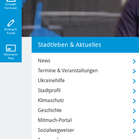
eiten!
Kontakt-
formular
Mitmach-
Portal
Stadtleben & Aktuelles
Monheim-
Pass
News
Termine & Veranstaltungen
Ukrainehilfe
Stadtprofil
Klimaschutz
Geschichte
Mitmach-Portal
Sozialwegweiser