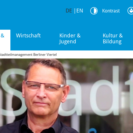
DE
|
EN
Kontrast
 &
Wirtschaft
Kinder &
Kultur &
Jugend
Bildung
Stadtteilmanagement Berliner Viertel