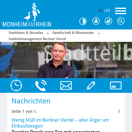
DE
|
EN
Stadtleben & Aktuelles
Gesellschaft & Miteinander
Stadtteilmanagement Berliner Viertel
Nachrichten
Seite 1 von 1.
1
Wenig Müll im Berliner Viertel – aber Ärger um
Einkaufswagen