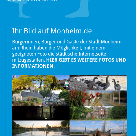
Ihr Bild auf Monheim.de
Bürgerinnen, Bürger und Gäste der Stadt Monheim
am Rhein haben die Möglichkeit, mit einem
geeigneten Foto die städtische Internetseite
mitzugestalten.
HIER GIBT ES WEITERE FOTOS UND
INFORMATIONEN.