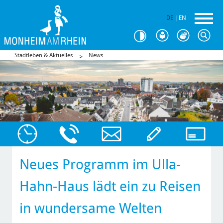
DE
|
EN
Stadtleben & Aktuelles
News
Neues Programm im Ulla-
Hahn-Haus lädt ein zu Reisen
in wundersame Welten