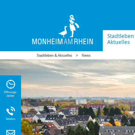
Stadtleben
Aktuelles
Stadtleben & Aktuelles
News
n Sie
n zu
Öffnungs-
zeiten
Telefon