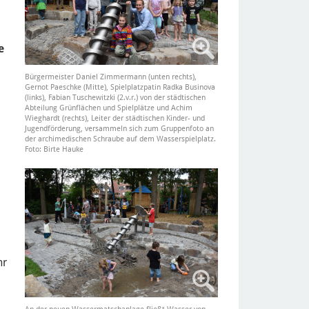
e
Bürgermeister Daniel Zimmermann (unten rechts),
Gernot Paeschke (Mitte), Spielplatzpatin Radka Businova
(links), Fabian Tuschewitzki (2.v.r.) von der städtischen
Abteilung Grünflächen und Spielplätze und Achim
Wieghardt (rechts), Leiter der städtischen Kinder- und
Jugendförderung, versammeln sich zum Gruppenfoto an
der archimedischen Schraube auf dem Wasserspielplatz.
Foto: Birte Hauke
hr