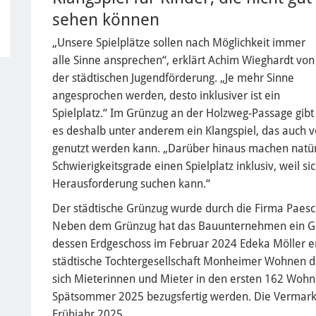
sehen können
„Unsere Spielplätze sollen nach Möglichkeit immer
alle Sinne ansprechen“, erklärt Achim Wieghardt von
der städtischen Jugendförderung. „Je mehr Sinne
angesprochen werden, desto inklusiver ist ein
Spielplatz.“ Im Grünzug an der Holzweg-Passage gibt
es deshalb unter anderem ein Klangspiel, das auch v
genutzt werden kann. „Darüber hinaus machen natürl
Schwierigkeitsgrade einen Spielplatz inklusiv, weil si
Herausforderung suchen kann.“
Der städtische Grünzug wurde durch die Firma Paesc
Neben dem Grünzug hat das Bauunternehmen ein Geb
dessen Erdgeschoss im Februar 2024 Edeka Möller erö
städtische Tochtergesellschaft Monheimer Wohnen das
sich Mieterinnen und Mieter in den ersten 162 Woh
Spätsommer 2025 bezugsfertig werden. Die Vermarkt
Frühjahr 2025.