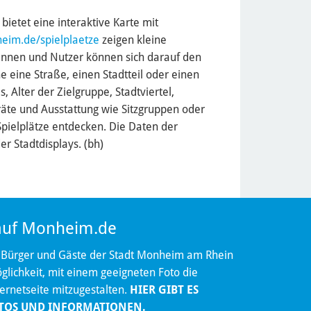
bietet eine interaktive Karte mit
im.de/spielplaetze
zeigen kleine
innen und Nutzer können sich darauf den
 eine Straße, einen Stadtteil oder einen
, Alter der Zielgruppe, Stadtviertel,
räte und Ausstattung wie Sitzgruppen oder
Spielplätze entdecken. Die Daten der
er Stadtdisplays. (bh)
 auf Monheim.de
 Bürger und Gäste der Stadt Monheim am Rhein
lichkeit, mit einem geeigneten Foto die
ternetseite mitzugestalten.
HIER GIBT ES
TOS UND INFORMATIONEN.