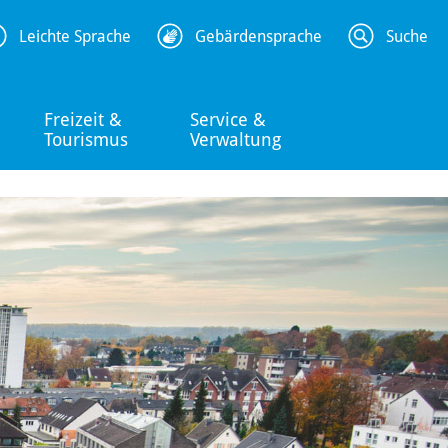
Leichte Sprache
Gebärdensprache
Suche
Freizeit &
Service &
Tourismus
Verwaltung