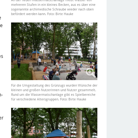
An der neuen Wassermatschanlage fließt Wasser von
mehreren Stufen in ein kleines Becken, aus es über eine
sogenannte archimedische Schraube wieder nach oben
befördert werden kann. Foto: Birte Hauke
e
ue
es
Für die Umgestaltung des Grünzugs wurden Wünsche der
kleinen und großen Nutzerinnen und Nutzer gesammelt.
n-
Rund um die Wassermatschanlage gibt es Spielbereiche
für verschiedene Altersgruppen. Foto: Birte Hauke
er