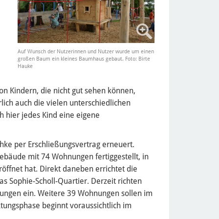
Auf Wunsch der Nutzerinnen und Nutzer wurde um einen
großen Baum ein kleines Baumhaus gebaut. Foto: Birte
Hauke
on Kindern, die nicht gut sehen können,
ich auch die vielen unterschiedlichen
ch hier jedes Kind eine eigene
hke per Erschließungsvertrag erneuert.
äude mit 74 Wohnungen fertiggestellt, in
ffnet hat. Direkt daneben errichtet die
 Sophie-Scholl-Quartier. Derzeit richten
nungen ein. Weitere 39 Wohnungen sollen im
ungsphase beginnt voraussichtlich im