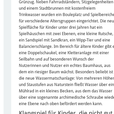
Grünzug. Neben Fahrradständern, Sitzgelegenheiten
und einem Stadtbrunnen mit kostenfreiem
Trinkwasser wurden ein Bouleplatz und Spielbereich
für verschiedene Altersgruppen eingerichtet. Die ne
Spielfläche für Kinder unter drei Jahren hat ein
Spielhäuschen mit zwei Ebenen, eine kleine Rutsche,
ein Sandspiel mit Sandkran, ein Wipp-Tier und eine
Balancierschlange. Im Bereich für ältere Kinder gibt 
eine Doppelschaukel, eine Kletteranlage mit einer
Seilbahn und auf besonderen Wunsch der
Nutzerinnen und Nutzer ein echtes Baumhaus, aus
dem ein riesiger Baum wächst. Besonders beliebt ist
die neue Wassermatschanlage: Von mehreren Höhe
und Staustufen aus Naturstein fließt Wasser über ein
Mühlrad in ein kleines Becken, aus dem das Wasser
über eine sogenannte archimedische Schraube wied
eine Ebene nach oben befördert werden kann.
Klangspiel für Kinder, die nicht gut