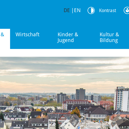
DE
|
EN
Kontrast
 &
Wirtschaft
Kinder &
Kultur &
Jugend
Bildung