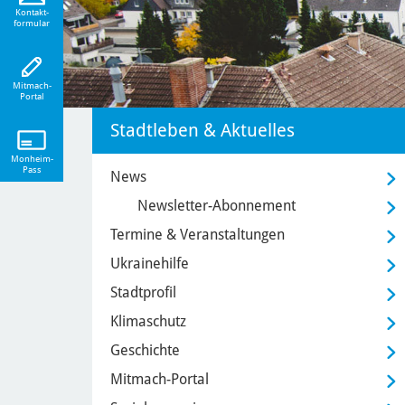
eiten!
Kontakt-
formular
Mitmach-
Portal
Stadtleben & Aktuelles
Monheim-
Pass
News
Newsletter-Abonnement
Termine & Veranstaltungen
Ukrainehilfe
Stadtprofil
Klimaschutz
Geschichte
Mitmach-Portal