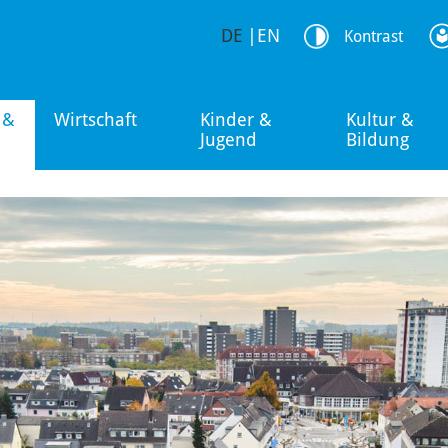
DE
|
EN
Kontrast
 &
Wirtschaft
Kinder &
Kultur &
Jugend
Bildung