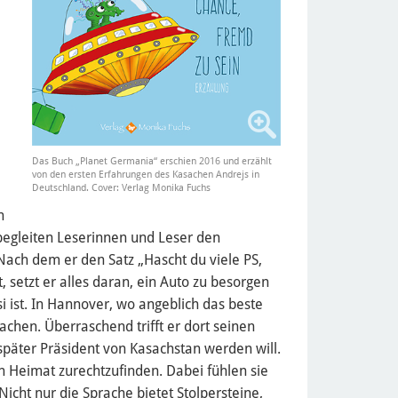
Das Buch „Planet Germania“ erschien 2016 und erzählt
von den ersten Erfahrungen des Kasachen Andrejs in
Deutschland. Cover: Verlag Monika Fuchs
n
n begleiten Leserinnen und Leser den
Nach dem er den Satz „Hascht du viele PS,
t, setzt er alles daran, ein Auto zu besorgen
i ist. In Hannover, wo angeblich das beste
chen. Überraschend trifft er dort seinen
später Präsident von Kasachstan werden will.
n Heimat zurechtzufinden. Dabei fühlen sie
icht nur die Sprache bietet Stolpersteine,