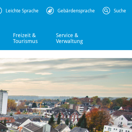
Leichte Sprache
Gebärdensprache
Suche
Freizeit &
Service &
Tourismus
Verwaltung