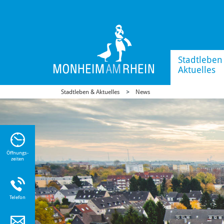
Stadtleben
Aktuelles
Stadtleben & Aktuelles
News
n Sie
n zu
Öffnungs-
zeiten
Telefon