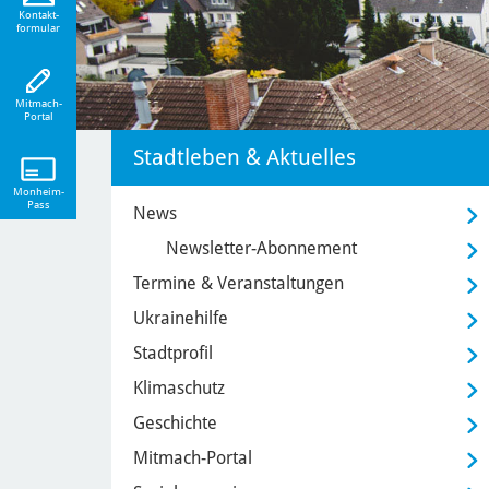
eiten!
Kontakt-
formular
Mitmach-
Portal
Stadtleben & Aktuelles
Monheim-
Pass
News
Newsletter-Abonnement
Termine & Veranstaltungen
Ukrainehilfe
Stadtprofil
Klimaschutz
Geschichte
Mitmach-Portal