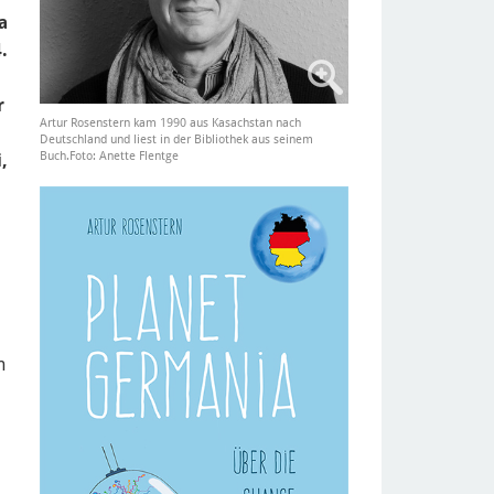
a
.
r
Artur Rosenstern kam 1990 aus Kasachstan nach
Deutschland und liest in der Bibliothek aus seinem
Buch.Foto: Anette Flentge
,
n