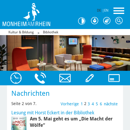
DE
|
EN
Kultur & Bildung
Bibliothek
Nachrichten
Seite 2 von 7.
2
Vorherige
1
3
4
5
6
nächste
Lesung mit Horst Eckert in der Bibliothek
Am 5. Mai geht es um „Die Macht der
Wölfe“