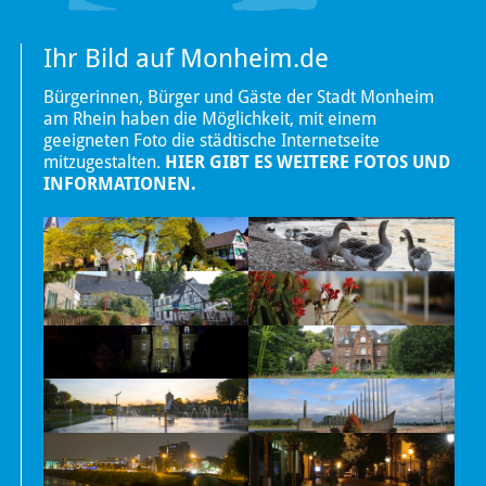
Ihr Bild auf Monheim.de
Bürgerinnen, Bürger und Gäste der Stadt Monheim
am Rhein haben die Möglichkeit, mit einem
geeigneten Foto die städtische Internetseite
mitzugestalten.
HIER GIBT ES WEITERE FOTOS UND
INFORMATIONEN.