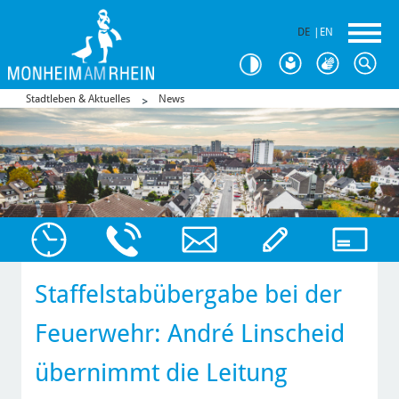
DE
|
EN
Stadtleben & Aktuelles
News
Staffelstabübergabe bei der
Feuerwehr: André Linscheid
übernimmt die Leitung