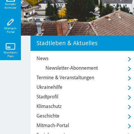
eiten!
Kontakt-
formular
Mitmach-
Portal
Stadtleben & Aktuelles
Monheim-
Pass
News
Newsletter-Abonnement
Termine & Veranstaltungen
Ukrainehilfe
Stadtprofil
Klimaschutz
Geschichte
Mitmach-Portal