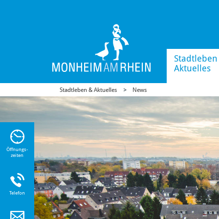
Stadtleben
Aktuelles
Stadtleben & Aktuelles
News
n Sie
n zu
Öffnungs-
zeiten
Telefon