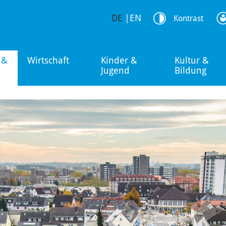
DE
|
EN
Kontrast
 &
Wirtschaft
Kinder &
Kultur &
Jugend
Bildung