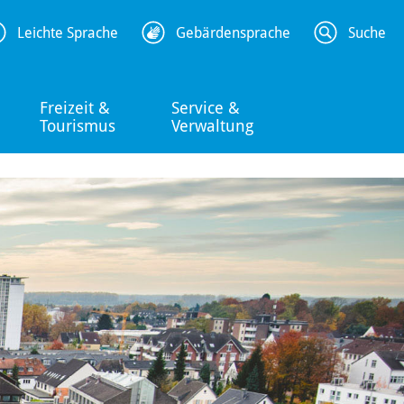
Leichte Sprache
Gebärdensprache
Suche
Freizeit &
Service &
Tourismus
Verwaltung