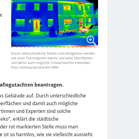
n
Durch unterschiedliche Farben und Helligkeiten werden
auf einer Thermografie warme und kalte Oberflächen
und damit auch mögliche Schwachstellen erkennbar.
Foto: Verbraucherzentrale NRW
rafiegutachten beantragen.
as Gebäude auf. Durch unterschiedliche
erflächen und damit auch mögliche
rtinnen und Experten sind solche
o“, erklärt die städtische
eder rot markierten Stelle muss man
ist so harmlos, wie sie vielleicht aussieht.