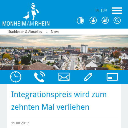
DE
|
EN
Stadtleben & Aktuelles
News
Integrationspreis wird zum
zehnten Mal verliehen
15.08.2017