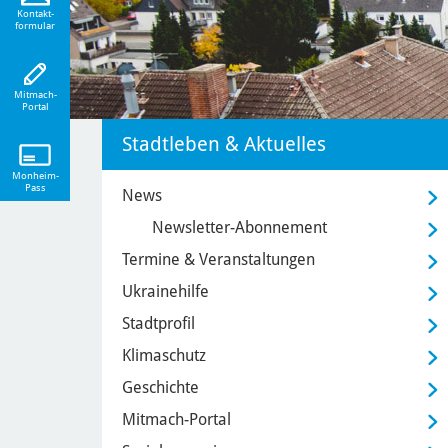
eiten!
Kontakt-
formular
Mitmach-
Portal
Stadtleben & Aktuelles
Monheim-
Pass
News
Newsletter-Abonnement
Termine & Veranstaltungen
Ukrainehilfe
Stadtprofil
Klimaschutz
Geschichte
Mitmach-Portal