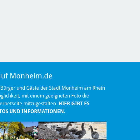
 auf Monheim.de
 Bürger und Gäste der Stadt Monheim am Rhein
lichkeit, mit einem geeigneten Foto die
ternetseite mitzugestalten.
HIER GIBT ES
TOS UND INFORMATIONEN.