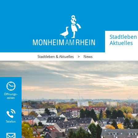
Stadtleben
Aktuelles
Stadtleben & Aktuelles
News
n Sie
n zu
Öffnungs-
zeiten
Telefon