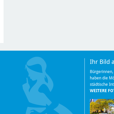
Ihr Bild
Bürgerinnen,
haben die Mög
städtische In
WEITERE FO