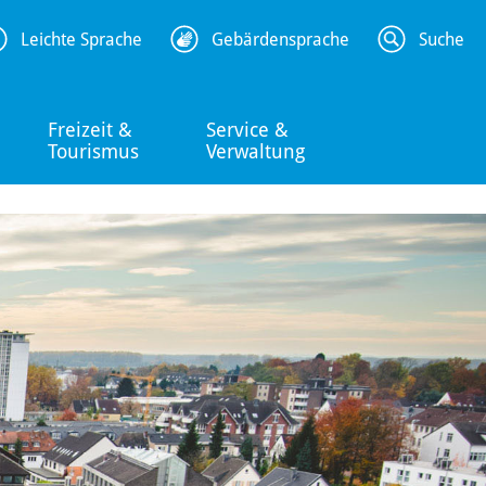
Leichte Sprache
Gebärdensprache
Suche
Freizeit &
Service &
Tourismus
Verwaltung