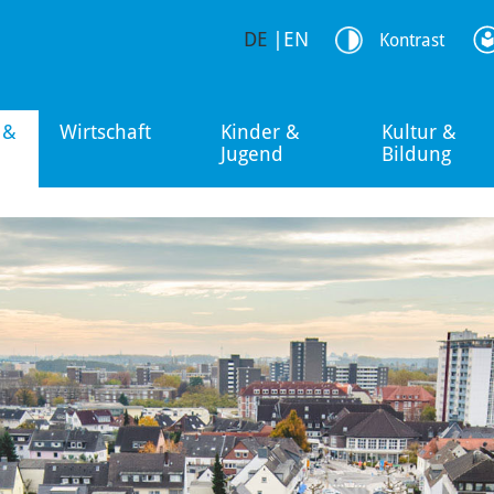
DE
|
EN
Kontrast
 &
Wirtschaft
Kinder &
Kultur &
Jugend
Bildung