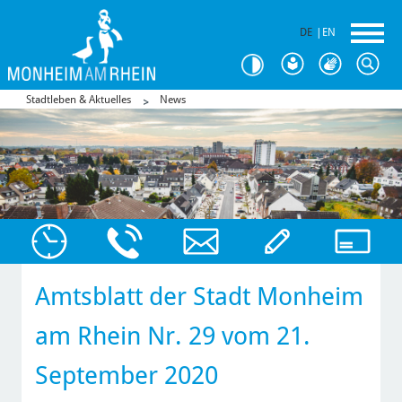
DE
|
EN
Stadtleben & Aktuelles
News
Amtsblatt der Stadt Monheim
am Rhein Nr. 29 vom 21.
September 2020