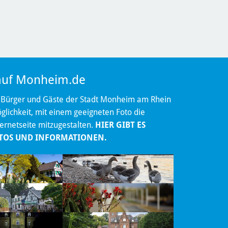
 auf Monheim.de
 Bürger und Gäste der Stadt Monheim am Rhein
lichkeit, mit einem geeigneten Foto die
ternetseite mitzugestalten.
HIER GIBT ES
TOS UND INFORMATIONEN.