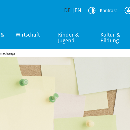
DE
|
EN
Kontrast
 &
Wirtschaft
Kinder &
Kultur &
Jugend
Bildung
tmachungen