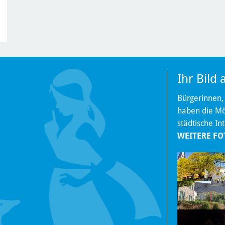
Ihr Bild
Bürgerinnen,
haben die Mög
städtische In
WEITERE FO