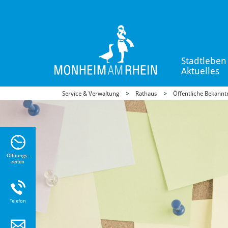
Stadtleben
Aktuelles
Service & Verwaltung
Rathaus
Öffentliche Bekann
n Sie
n zu
Öffnungs-
zeiten
Telefon