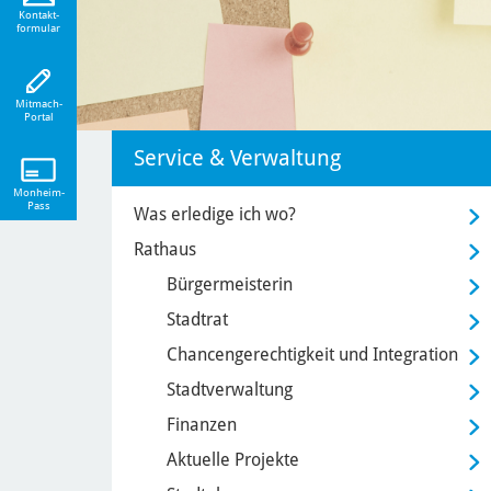
eiten!
Kontakt-
formular
Mitmach-
Portal
Service & Verwaltung
Monheim-
Pass
Was erledige ich wo?
Rathaus
Bürgermeisterin
Stadtrat
Chancengerechtigkeit und Integration
Stadtverwaltung
Finanzen
Aktuelle Projekte