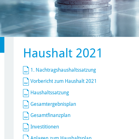
Haushalt 2021
1. Nachtragshaushaltssatzung
Vorbericht zum Haushalt 2021
Haushaltssatzung
Gesamtergebnisplan
Gesamtfinanzplan
Investitionen
Anlagen zum Haushaltsplan