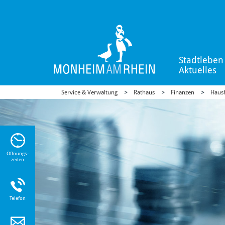
Stadtleben
Aktuelles
Service & Verwaltung
Rathaus
Finanzen
Haush
n Sie
n zu
Öffnungs-
zeiten
Telefon