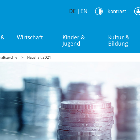
DE
|
EN
Kontrast
 &
Wirtschaft
Kinder &
Kultur &
Jugend
Bildung
altsarchiv
Haushalt 2021