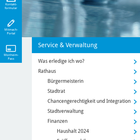
eiten!
Kontakt-
formular
Mitmach-
Portal
Service & Verwaltung
Monheim-
Pass
Was erledige ich wo?
Rathaus
Bürgermeisterin
Stadtrat
Chancengerechtigkeit und Integration
Stadtverwaltung
Finanzen
Haushalt 2024