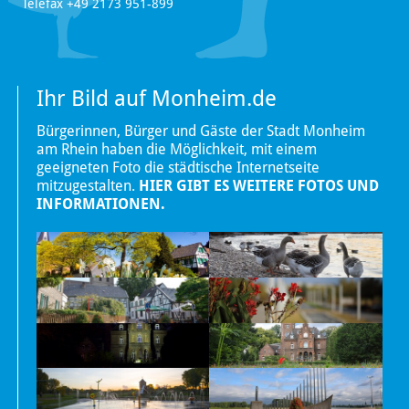
Telefax +49 2173 951-899
Ihr Bild auf Monheim.de
Bürgerinnen, Bürger und Gäste der Stadt Monheim
am Rhein haben die Möglichkeit, mit einem
geeigneten Foto die städtische Internetseite
mitzugestalten.
HIER GIBT ES WEITERE FOTOS UND
INFORMATIONEN.