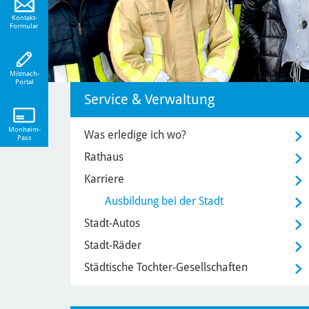
hr
Kontakt-
Formular
Mitmach-
Portal
Service & Verwaltung
Monheim-
Was erledige ich wo?
Pass
Rathaus
Karriere
Ausbildung bei der Stadt
Stadt-Autos
Stadt-Räder
Städtische Tochter-Gesellschaften