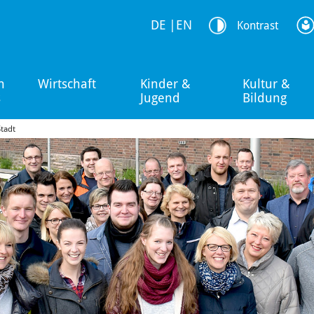
DE
|
EN
Kontrast
n
Wirtschaft
Kinder &
Kultur &
s
Jugend
Bildung
Stadt