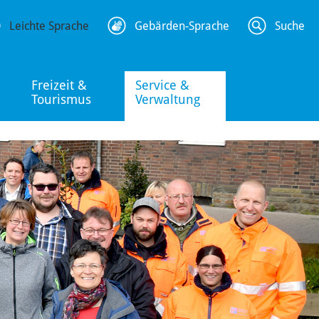
Leichte Sprache
Gebärden-Sprache
Suche
Freizeit &
Service &
Tourismus
Verwaltung