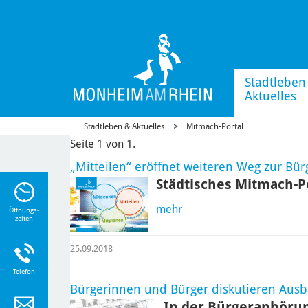
Stadtleben
Aktuelles
Stadtleben & Aktuelles
Mitmach-Portal
Seite 1 von 1.
„Mitteilen“ eröffnet weiteren Weg zur Bür
Städtisches Mitmach-Po
n Sie
n zu
mehr
Öffnungs-
zeiten
25.09.2018
Telefon
Bürgerinnen und Bürger diskutieren Ausb
In der Bürgeranhöru