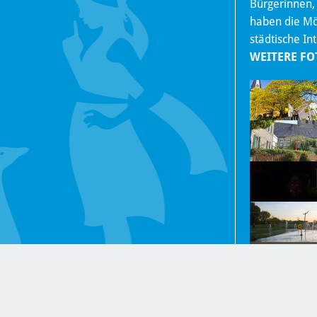
Bürgerinnen,
haben die Mög
städtische In
WEITERE FO