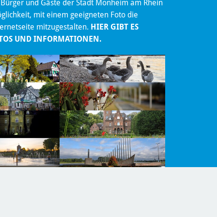
 Bürger und Gäste der Stadt Monheim am Rhein
lichkeit, mit einem geeigneten Foto die
ternetseite mitzugestalten.
HIER GIBT ES
TOS UND INFORMATIONEN.