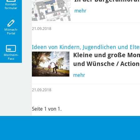
eiten!
Kontakt-
formular
mehr
21.09.2018
Mitmach-
Portal
Ideen von Kindern, Jugendlichen und Elt
Kleine und große Mo
Monheim-
Pass
und Wünsche / Action
mehr
21.09.2018
Seite 1 von 1.