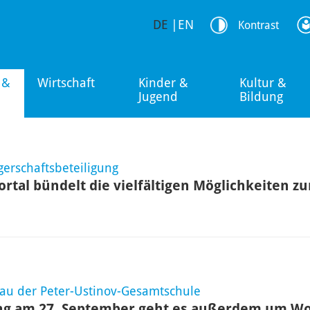
DE
|
EN
Kontrast
 &
Wirtschaft
Kinder &
Kultur &
Jugend
Bildung
gerschaftsbeteiligung
rtal bündelt die vielfältigen Möglichkeiten zu
au der Peter-Ustinov-Gesamtschule
ng am 27. September geht es außerdem um Wo