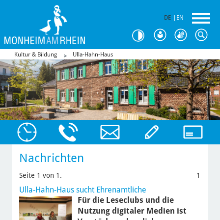
DE
|
EN
Kultur & Bildung
Ulla-Hahn-Haus
Nachrichten
Seite 1 von 1.
1
Ulla-Hahn-Haus sucht Ehrenamtliche
Für die Leseclubs und die
Nutzung digitaler Medien ist