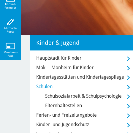
eiten!
Kontakt-
formular
Mitmach-
Portal
Kinder & Jugend
Monheim-
Pass
Hauptstadt für Kinder
Moki – Monheim für Kinder
Kindertagesstätten und Kindertagespflege
Schulen
Schulsozialarbeit & Schulpsychologie
Elternhaltestellen
Ferien- und Freizeitangebote
Kinder- und Jugendschutz