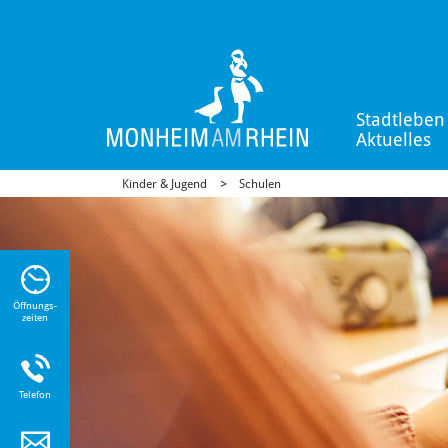
Stadtleben
Aktuelles
Kinder & Jugend
Schulen
n Sie
n zu
Öffnungs-
zeiten
Telefon