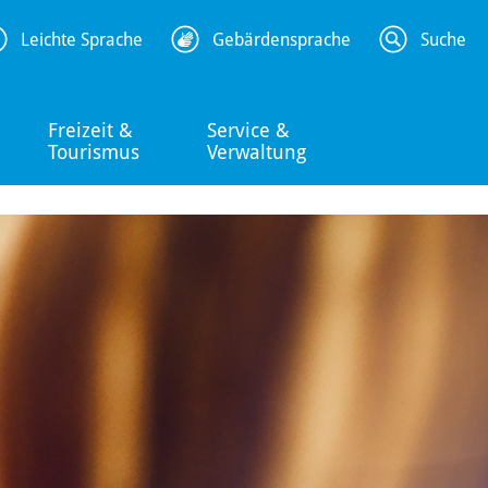
Leichte Sprache
Gebärdensprache
Suche
Freizeit &
Service &
Tourismus
Verwaltung