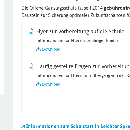
Die Offene Ganztagsschule ist seit 2014
gebührenfr
Baustein zur Sicherung optimaler Zukunftschancen für
Flyer zur Vorbereitung auf die Schule
Informationen für Eltern vierjähriger Kinder
Flyer
Download
zur
Vorbereitung
Häufig gestellte Fragen zur Vorbereitun
auf
die
Informationen für Eltern zum Übergang von der Ki
Schule
Häufig
Download
gestellte
Fragen
zur
Vorbereitung
auf
die
Schule
Informationen zum Schulstart in Leichter Spr