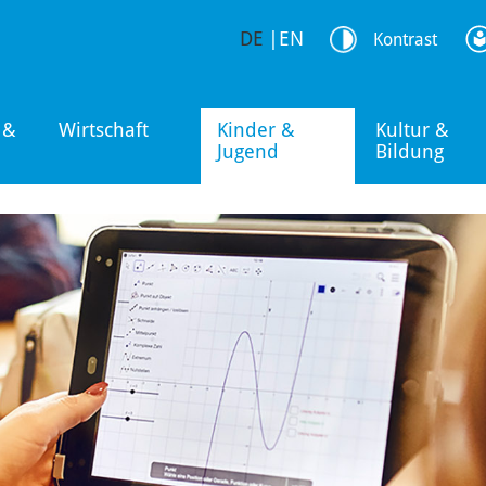
DE
|
EN
Kontrast
 &
Wirtschaft
Kinder &
Kultur &
Jugend
Bildung