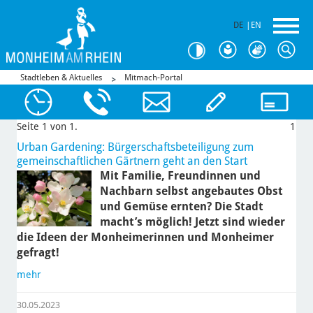
DE
|
EN
Stadtleben & Aktuelles
Mitmach-Portal
Seite 1 von 1.
1
Urban Gardening: Bürgerschaftsbeteiligung zum
gemeinschaftlichen Gärtnern geht an den Start
Mit Familie, Freundinnen und
Nachbarn selbst angebautes Obst
und Gemüse ernten? Die Stadt
macht’s möglich! Jetzt sind wieder
die Ideen der Monheimerinnen und Monheimer
gefragt!
mehr
30.05.2023