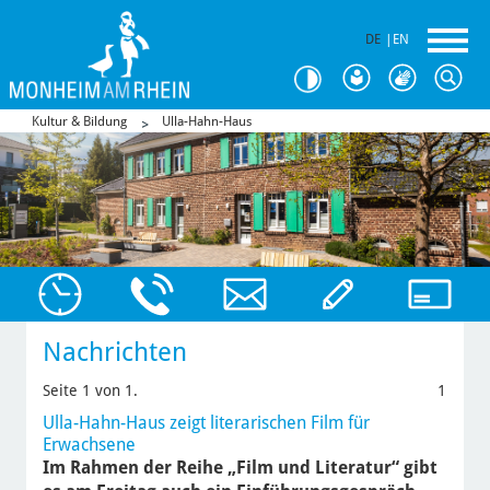
DE
|
EN
Kultur & Bildung
Ulla-Hahn-Haus
Nachrichten
Seite 1 von 1.
1
Ulla-Hahn-Haus zeigt literarischen Film für
Erwachsene
Im Rahmen der Reihe „Film und Literatur“ gibt