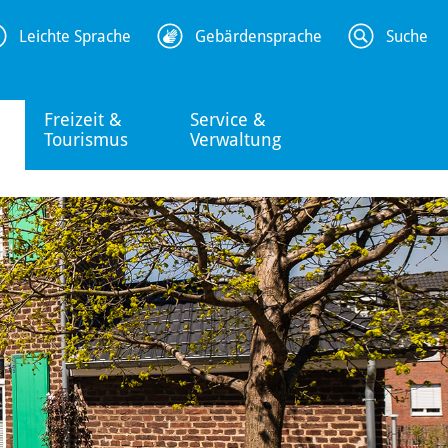
Leichte Sprache
Gebärdensprache
Suche
Freizeit &
Service &
Tourismus
Verwaltung