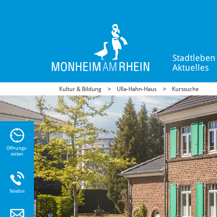
Stadtleben
Aktuelles
Kultur & Bildung
Ulla-Hahn-Haus
Kurssuche
n Sie
n zu
Öffnungs-
zeiten
Telefon