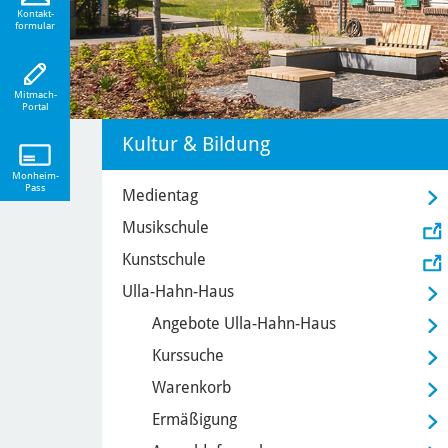
eiten!
Kontakt-
formular
Mitmach-
Portal
Kultur & Bildung
Monheim-
Pass
Medientag
Musikschule
Kunstschule
Ulla-Hahn-Haus
Angebote Ulla-Hahn-Haus
Kurssuche
Warenkorb
Ermäßigung