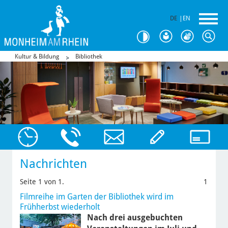
DE
|
EN
Kultur & Bildung
Bibliothek
Nachrichten
Seite 1 von 1.
1
Filmreihe im Garten der Bibliothek wird im
Frühherbst wiederholt
Nach drei ausgebuchten