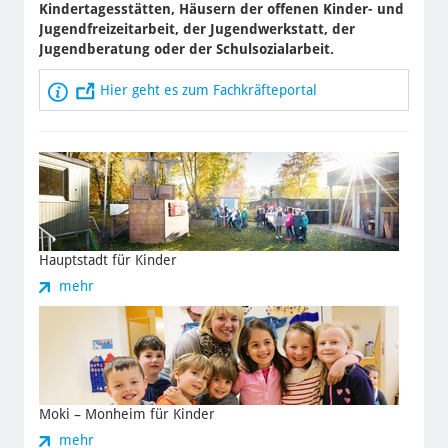
Kindertagesstätten, Häusern der offenen Kinder- und
Jugendfreizeitarbeit, der Jugendwerkstatt, der
Jugendberatung oder der Schulsozialarbeit.
Hier geht es zum Fachkräfteportal
Hauptstadt für Kinder
zu
mehr
Hauptstadt
für
Kinder
Moki – Monheim für Kinder
zu
mehr