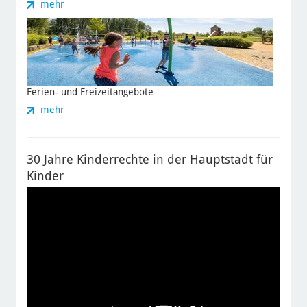
zu
mehr
Schulen
Ferien- und Freizeitangebote
zu
mehr
Ferien-
und
Freizeitangebote
30 Jahre Kinderrechte in der Hauptstadt für
Kinder