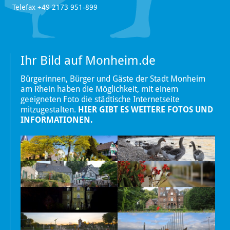
Telefax +49 2173 951-899
Ihr Bild auf Monheim.de
Bürgerinnen, Bürger und Gäste der Stadt Monheim
am Rhein haben die Möglichkeit, mit einem
geeigneten Foto die städtische Internetseite
mitzugestalten.
HIER GIBT ES WEITERE FOTOS UND
INFORMATIONEN.