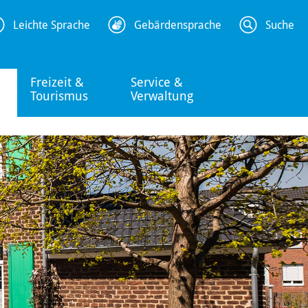
Leichte Sprache
Gebärdensprache
Suche
Freizeit &
Service &
Tourismus
Verwaltung