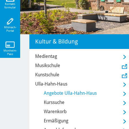
eiten!
Kontakt-
formular
Mitmach-
Portal
Kultur & Bildung
Monheim-
Pass
Medientag
Musikschule
Kunstschule
Ulla-Hahn-Haus
Angebote Ulla-Hahn-Haus
Kurssuche
Warenkorb
Ermäßigung