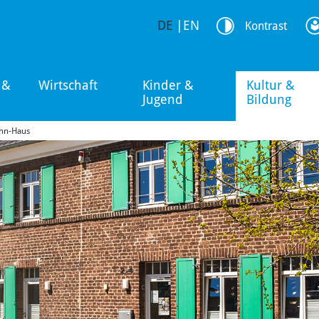
DE
|
EN
Kontrast
 &
Wirtschaft
Kinder &
Kultur &
Jugend
Bildung
ahn-Haus