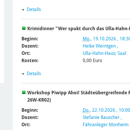
Details
Krimidinner "Wer spukt durch das Ulla-Hahn-H
Beginn:
Mo.
, 19.10.2026 , 18:3
Dozent:
Heike Werntgen
,
Ort:
Ulla-Hahn-Haus; Saal
Kosten:
0,00 Euro
Details
Workshop Piwipp Ahoi! Städteübergreifende Rhe
26W-KR02)
Beginn:
Do.
, 22.10.2026 , 10:0
Dozent:
Stefanie Rauscher
,
Ort:
Fähranleger Monheim 