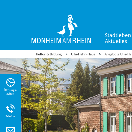
Stadtleben
Aktuelles
Kultur & Bildung
Ulla-Hahn-Haus
Angebote Ulla-H
n Sie
n zu
Öffnungs-
zeiten
Telefon