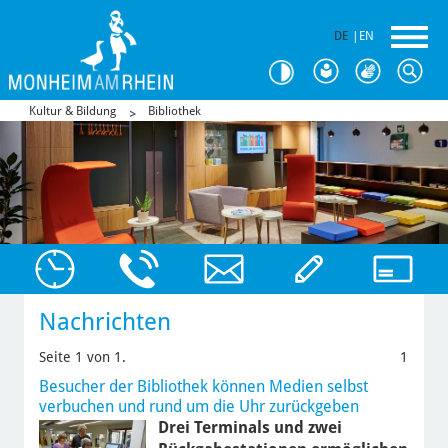
DE
|
EN
Kultur & Bildung
Bibliothek
Nachrichten
Seite 1 von 1.
1
Besucher der Bibliothek können Medien selbst
verbuchen und rund um die Uhr zurückgeben
Drei Terminals und zwei