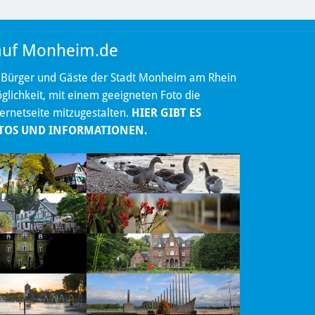
 auf Monheim.de
 Bürger und Gäste der Stadt Monheim am Rhein
lichkeit, mit einem geeigneten Foto die
ternetseite mitzugestalten.
HIER GIBT ES
TOS UND INFORMATIONEN.