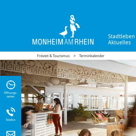
Stadtleben
Aktuelles
Freizeit & Tourismus
Terminkalender
n Sie
n zu
Öffnungs-
zeiten
Telefon