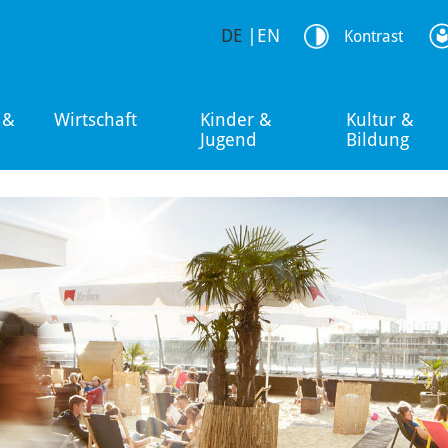
DE
|
EN
Kontrast
 &
Wirtschaft
Kinder &
Kultur &
Jugend
Bildung