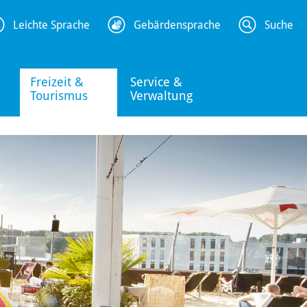
Leichte Sprache
Gebärdensprache
Suche
Freizeit &
Service &
Tourismus
Verwaltung