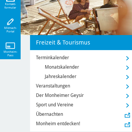
eiten!
Kontakt-
formular
Mitmach-
Portal
Freizeit & Tourismus
Monheim-
Pass
Terminkalender
Monatskalender
Jahreskalender
Veranstaltungen
Der Monheimer Geysir
Sport und Vereine
Übernachten
Monheim entdecken!