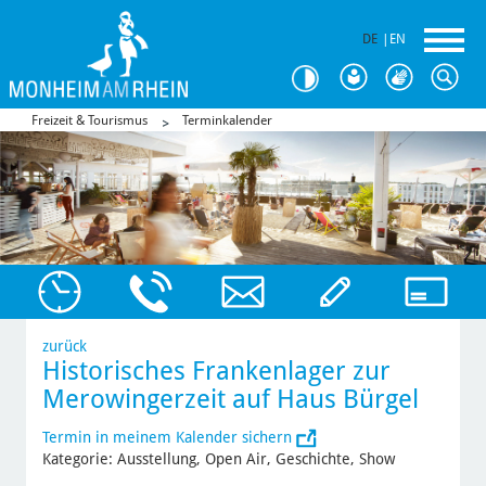
DE
|
EN
Freizeit & Tourismus
Terminkalender
zurück
Historisches Frankenlager zur
Merowingerzeit auf Haus Bürgel
Termin in meinem Kalender sichern
Kategorie: Ausstellung, Open Air, Geschichte, Show