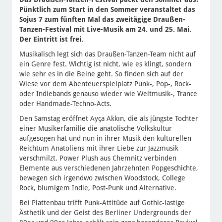
Pünktlich zum Start in den Sommer veranstaltet das
Sojus 7 zum fünften Mal das zweitägige Draußen-
Tanzen-Festival mit Live-Musik am 24. und 25. Mai.
Der Eintritt ist frei.
Musikalisch legt sich das Draußen-Tanzen-Team nicht auf
ein Genre fest. Wichtig ist nicht, wie es klingt, sondern
wie sehr es in die Beine geht. So finden sich auf der
Wiese vor dem Abenteuerspielplatz Punk-, Pop-, Rock-
oder Indiebands genauso wieder wie Weltmusik-, Trance
oder Handmade-Techno-Acts.
Den Samstag eröffnet Ayça Akkın, die als jüngste Tochter
einer Musikerfamilie die anatolische Volkskultur
aufgesogen hat und nun in ihrer Musik den kulturellen
Reichtum Anatoliens mit ihrer Liebe zur Jazzmusik
verschmilzt. Power Plush aus Chemnitz verbinden
Elemente aus verschiedenen Jahrzehnten Popgeschichte,
bewegen sich irgendwo zwischen Woodstock, College
Rock, blumigem Indie, Post-Punk und Alternative.
Bei Plattenbau trifft Punk-Attitüde auf Gothic-lastige
Ästhetik und der Geist des Berliner Undergrounds der