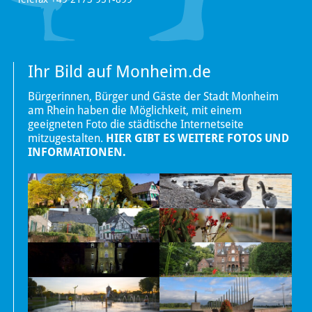
Ihr Bild auf Monheim.de
Bürgerinnen, Bürger und Gäste der Stadt Monheim
am Rhein haben die Möglichkeit, mit einem
geeigneten Foto die städtische Internetseite
mitzugestalten.
HIER GIBT ES WEITERE FOTOS UND
INFORMATIONEN.