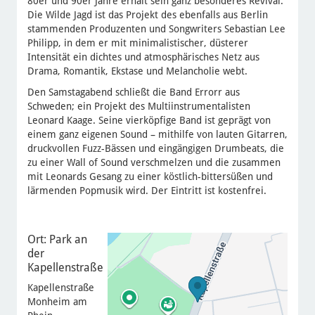
80er und 90er Jahre erhält sein ganz besonderes Revival.
Die Wilde Jagd ist das Projekt des ebenfalls aus Berlin
stammenden Produzenten und Songwriters Sebastian Lee
Philipp, in dem er mit minimalistischer, düsterer
Intensität ein dichtes und atmosphärisches Netz aus
Drama, Romantik, Ekstase und Melancholie webt.
Den Samstagabend schließt die Band Errorr aus
Schweden; ein Projekt des Multiinstrumentalisten
Leonard Kaage. Seine vierköpfige Band ist geprägt von
einem ganz eigenen Sound – mithilfe von lauten Gitarren,
druckvollen Fuzz-Bässen und eingängigen Drumbeats, die
zu einer Wall of Sound verschmelzen und die zusammen
mit Leonards Gesang zu einer köstlich-bittersüßen und
lärmenden Popmusik wird. Der Eintritt ist kostenfrei.
Ort: Park an
der
Kapellenstraße
Kapellenstraße
Monheim am