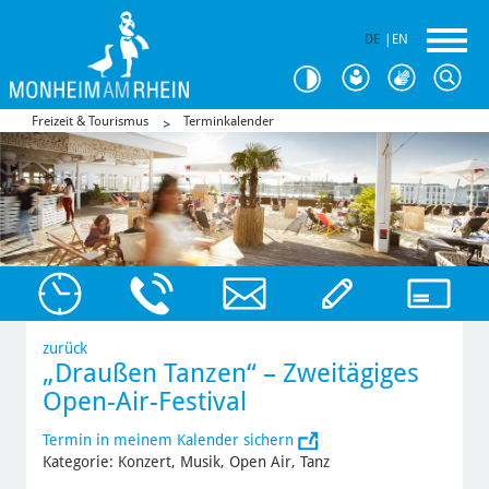
DE
|
EN
Freizeit & Tourismus
Terminkalender
zurück
„Draußen Tanzen“ – Zweitägiges
Open-Air-Festival
Termin in meinem Kalender sichern
Kategorie: Konzert, Musik, Open Air, Tanz