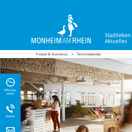
Stadtleben
Aktuelles
Freizeit & Tourismus
Terminkalender
n Sie
n zu
Öffnungs-
zeiten
Telefon