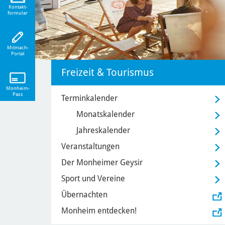
eiten!
Kontakt-
formular
Mitmach-
Portal
Freizeit & Tourismus
Monheim-
Pass
Terminkalender
Monatskalender
Jahreskalender
Veranstaltungen
Der Monheimer Geysir
Sport und Vereine
Übernachten
Monheim entdecken!