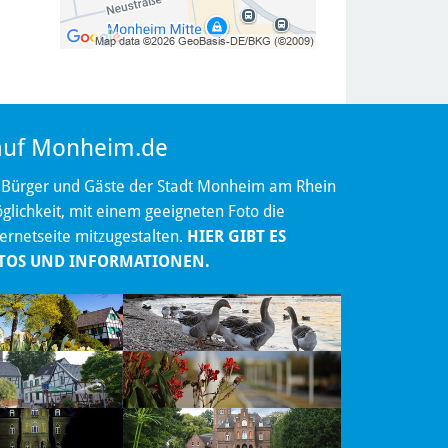
 auf Monheim.de
 Bürger und Gäste der Stadt Monheim am Rhein
lichkeit, mit einem geeigneten Foto die
ternetseite mitzugestalten.
HIER GIBT ES
TOS UND INFORMATIONEN.