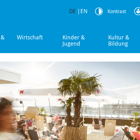
DE
|
EN
Kontrast
 &
Wirtschaft
Kinder &
Kultur &
Jugend
Bildung