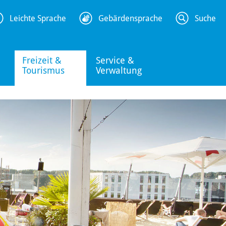
Leichte Sprache
Gebärdensprache
Suche
Freizeit &
Service &
Tourismus
Verwaltung