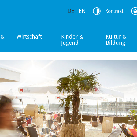
DE
|
EN
Kontrast
 &
Wirtschaft
Kinder &
Kultur &
Jugend
Bildung