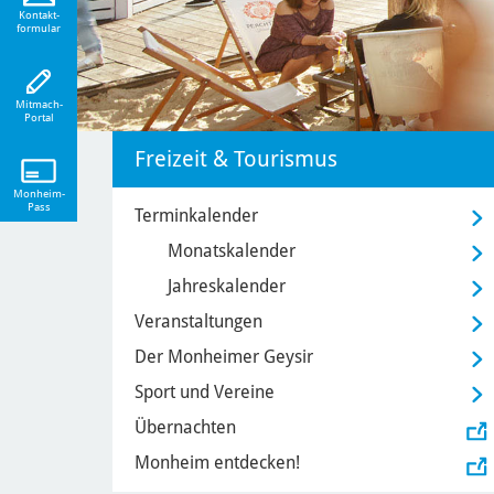
eiten!
Kontakt-
formular
Mitmach-
Portal
Freizeit & Tourismus
Monheim-
Pass
Terminkalender
Monatskalender
Jahreskalender
Veranstaltungen
Der Monheimer Geysir
Sport und Vereine
Übernachten
Monheim entdecken!