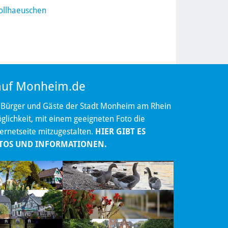
ollhaeuschen
 auf Monheim.de
 Bürger und Gäste der Stadt Monheim am Rhein
lichkeit, mit einem geeigneten Foto die
ternetseite mitzugestalten.
HIER GIBT ES
TOS UND INFORMATIONEN.