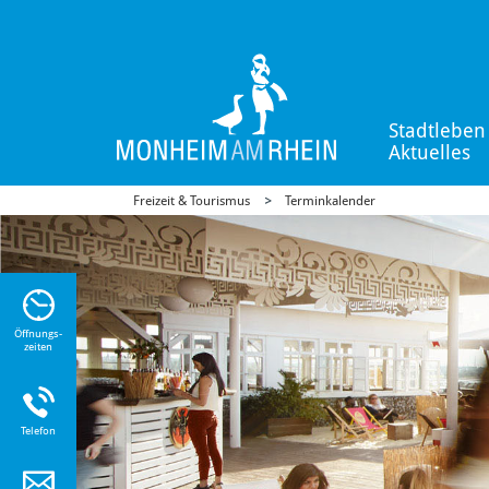
Stadtleben
Aktuelles
Freizeit & Tourismus
Terminkalender
n Sie
n zu
Öffnungs-
zeiten
Telefon