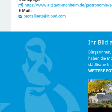
https://www.altstadt-monheim.de/gastronomie/z
E-Mail:
pascalluetz@icloud.com
Ihr Bild
Bürgerinnen,
haben die Mög
städtische In
WEITERE FO