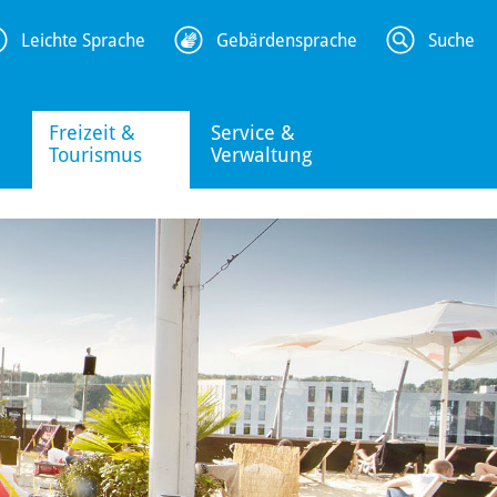
Leichte Sprache
Gebärdensprache
Suche
Freizeit &
Service &
Tourismus
Verwaltung