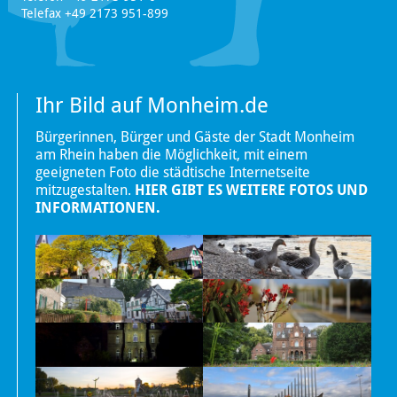
Telefax +49 2173 951-899
Ihr Bild auf Monheim.de
Bürgerinnen, Bürger und Gäste der Stadt Monheim
am Rhein haben die Möglichkeit, mit einem
geeigneten Foto die städtische Internetseite
mitzugestalten.
HIER GIBT ES WEITERE FOTOS UND
INFORMATIONEN.