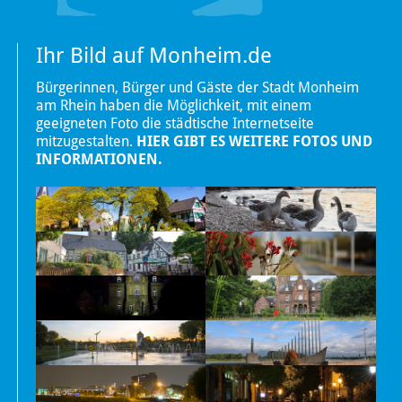
Ihr Bild auf Monheim.de
Bürgerinnen, Bürger und Gäste der Stadt Monheim
am Rhein haben die Möglichkeit, mit einem
geeigneten Foto die städtische Internetseite
mitzugestalten.
HIER GIBT ES WEITERE FOTOS UND
INFORMATIONEN.