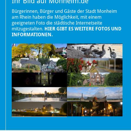
Ihr Bild auf Monheim.de
Bürgerinnen, Bürger und Gäste der Stadt Monheim
am Rhein haben die Möglichkeit, mit einem
geeigneten Foto die städtische Internetseite
mitzugestalten.
HIER GIBT ES WEITERE FOTOS UND
INFORMATIONEN.