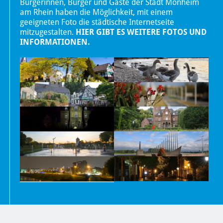
Bürgerinnen, Bürger und Gäste der Stadt Monheim
am Rhein haben die Möglichkeit, mit einem
geeigneten Foto die städtische Internetseite
mitzugestalten.
HIER GIBT ES WEITERE FOTOS UND
INFORMATIONEN.