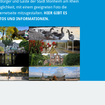
 Bürger und Gäste der Stadt Monheim am Rhein
lichkeit, mit einem geeigneten Foto die
ternetseite mitzugestalten.
HIER GIBT ES
TOS UND INFORMATIONEN.