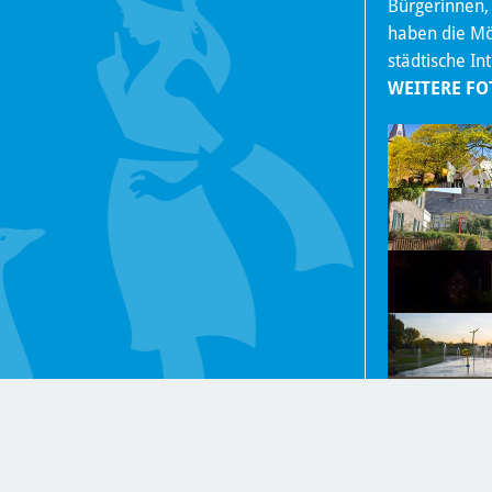
Bürgerinnen,
haben die Mög
städtische In
WEITERE FO