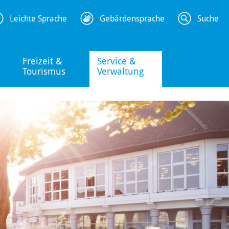
Leichte Sprache
Gebärdensprache
Suche
Freizeit &
Service &
Tourismus
Verwaltung