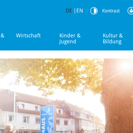
DE
|
EN
Kontrast
 &
Wirtschaft
Kinder &
Kultur &
Jugend
Bildung