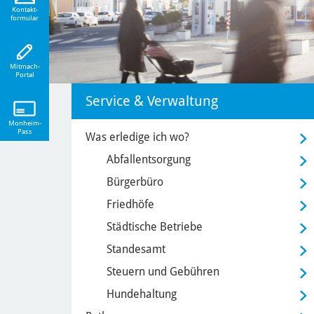
eiten!
Kontakt-
formular
Mitmach-
Portal
Service & Verwaltung
Monheim-
Pass
Was erledige ich wo?
Abfallentsorgung
Bürgerbüro
Friedhöfe
Städtische Betriebe
Standesamt
Steuern und Gebühren
Hundehaltung