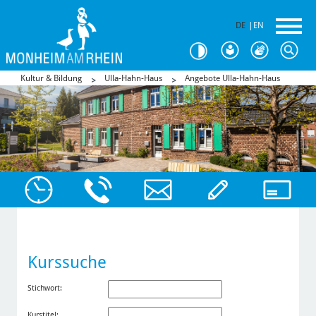
DE
|
EN
Kultur & Bildung
Ulla-Hahn-Haus
Angebote Ulla-Hahn-Haus
Kurssuche
Stichwort:
Kurstitel: