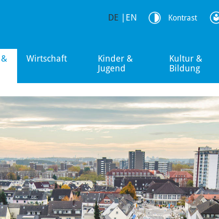
DE
|
EN
Kontrast
 &
Wirtschaft
Kinder &
Kultur &
Jugend
Bildung