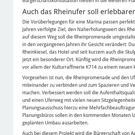
Bürgerschaftskonsultation fließen in die weiteren Pl
Auch das Rheinufer soll erlebbare
Die Vorüberlegungen für eine Marina passen perfekt
Jahren verfolgte Ziel, den Naherholungswert des Rhei
auf diesem Weg soll die Rheinpromenade umgestalte
in den vergangenen Jahren ihr Gesicht verändert: Du
Rheinkiesel, das Hotel und seit kurzem auch die Skul
jetzt ein besonderer Ort. Künftig wird die Rheinpro
vor allem der Kulturraffinerie K714 zu einem neuen ku
Vorgesehen ist nun, die Rheinpromenade und den Uf
miteinander zu verbinden und zum Spazieren und Ver
machen. Verbessert werden soll die Aufenthaltsquali
und einen Uferweg mit vielen neuen Sitzgelegenhei
Planungsausschuss hierzu eine Mehrfachbeauftragun
Planungsbüros sollen in den kommenden Monaten la
geplanten Umbau ausarbeiten.
Auch bei diesem Projekt wird die Bürgerschaft von 