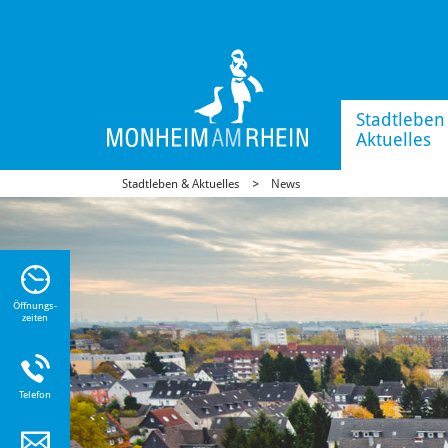
Stadtleben
Aktuelles
Stadtleben & Aktuelles
News
n Sie
n zu
Öffnungs-
zeiten
Telefon