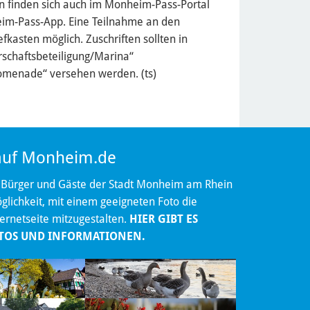
n finden sich auch im Monheim-Pass-Portal
im-Pass-App. Eine Teilnahme an den
fkasten möglich. Zuschriften sollten in
rschaftsbeteiligung/Marina“
omenade“ versehen werden. (ts)
 auf Monheim.de
 Bürger und Gäste der Stadt Monheim am Rhein
lichkeit, mit einem geeigneten Foto die
ternetseite mitzugestalten.
HIER GIBT ES
TOS UND INFORMATIONEN.