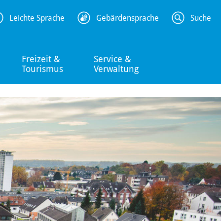
Leichte Sprache
Gebärdensprache
Suche
Freizeit &
Service &
Tourismus
Verwaltung