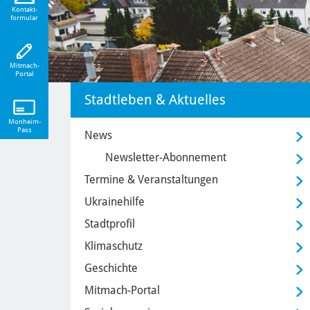
eiten!
Kontakt-
formular
Mitmach-
Portal
Stadtleben & Aktuelles
Monheim-
Pass
News
Newsletter-Abonnement
Termine & Veranstaltungen
Ukrainehilfe
Stadtprofil
Klimaschutz
Geschichte
Mitmach-Portal