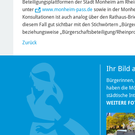
Beteiligungsplattformen der Stadt Monheim am Rhei
unter
www.monheim-pass.de
sowie in der Monhe
Konsultationen ist auch analog über den Rathaus-Brie
diesem Fall gut sichtbar mit den Stichwörtern „Bürge
beziehungsweise „Bürgerschaftsbeteiligung/Rheinpr
Zurück
Ihr Bild
Bürgerinnen,
haben die Mög
städtische In
WEITERE FO