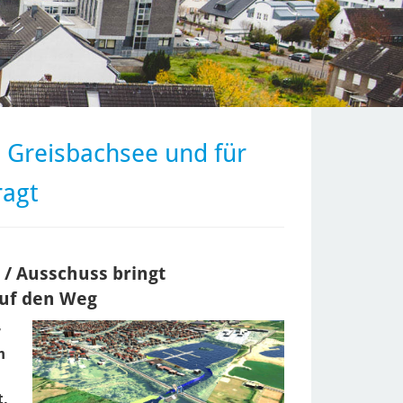
 Greisbachsee und für
ragt
 / Ausschuss bringt
uf den Weg
r
m
t,