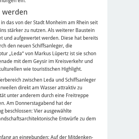
anungen ein.
r werden
 in das von der Stadt Monheim am Rhein seit
ns stärker zu nutzen. Als weiterer Baustein
t und aufgewertet werden. Diese hat bereits
rch den neuen Schiffsanleger, die
ptur „Leda“ von Markus Lüpertz ist sie schon
menade mit dem Geysir im Kreisverkehr und
lturellen wie touristischen Highlight.
erbereich zwischen Leda und Schiffsanleger
weilen direkt am Wasser attraktiv zu
tät unter anderem durch eine Freitreppe
ten. Am Donnerstagabend hat der
g beschlossen: Vier ausgewählte
ndschaftsarchitektonische Entwürfe zu dem
Anfang an eingebunden: Auf der Mitdenken-