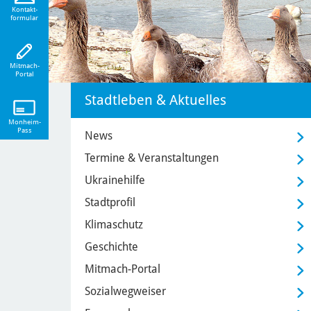
eiten!
Kontakt-
formular
Mitmach-
Portal
Stadtleben & Aktuelles
Monheim-
Pass
News
Termine & Veranstaltungen
Ukrainehilfe
Stadtprofil
Klimaschutz
Geschichte
Mitmach-Portal
Sozialwegweiser