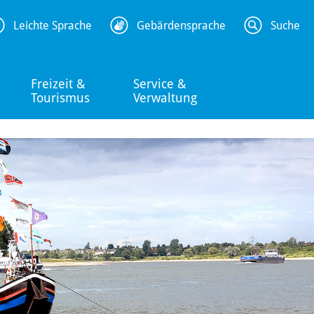
Leichte Sprache
Gebärdensprache
Suche
Freizeit &
Service &
Tourismus
Verwaltung