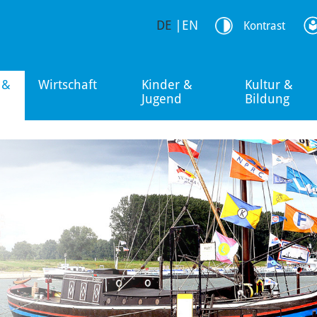
DE
|
EN
Kontrast
 &
Wirtschaft
Kinder &
Kultur &
Jugend
Bildung