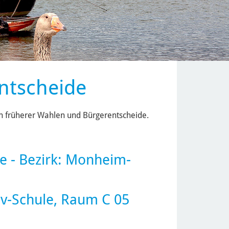
ntscheide
ten früherer Wahlen und Bürgerentscheide.
me
- Bezirk:
Monheim-
ov-Schule, Raum C 05