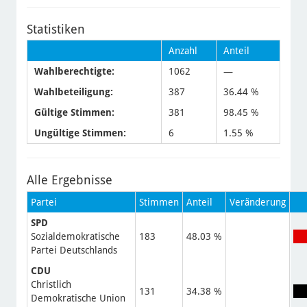
Statistiken
Anzahl
Anteil
Wahlberechtigte:
1062
—
Wahlbeteiligung:
387
36.44 %
Gültige Stimmen:
381
98.45 %
Ungültige Stimmen:
6
1.55 %
Alle Ergebnisse
Partei
Stimmen
Anteil
Veränderung
SPD
Sozialdemokratische
183
48.03 %
Partei Deutschlands
CDU
Christlich
131
34.38 %
Demokratische Union