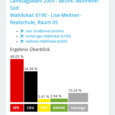
Landtagswahl 2005
- Bezirk:
Monheim-
Süd
Wahllokal: 6190 - Lise-Meitner-
Realschule, Raum 05
zum Straßenverzeichnis
vorheriges Wahllokal (6180)
nächstes Wahllokal (6200)
Ergebnis Überblick
48.03 %
34.38 %
10.24 %
3.94 %
3.41 %
SPD
CDU
FDP
GRÜNE
Sonstige